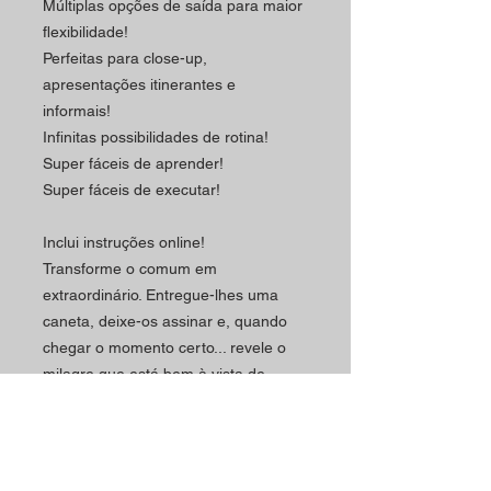
Múltiplas opções de saída para maior
flexibilidade!
Perfeitas para close-up,
apresentações itinerantes e
informais!
Infinitas possibilidades de rotina!
Super fáceis de aprender!
Super fáceis de executar!
Inclui instruções online!
Transforme o comum em
extraordinário. Entregue-lhes uma
caneta, deixe-os assinar e, quando
chegar o momento certo... revele o
milagre que está bem à vista de
todos!