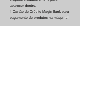
aparecer dentro.
1 Cartão de Crédito Magic Bank para
pagamento de produtos na máquina!
Medidas da caixa montada: Altura: 29
cm (11,4 polegadas) Comprimento:
15 cm (5,90 polegadas) Largura: 10
cm (3,93 polegadas)
Horário
Contactos
A loja Magic Shop está
Morada Loja:
neste momento a atender
Rua Mário Sacramento, 23 A
os seus clientes por
2845-122
Amora
marcação.
Telefone:
Marque já a sua visita
(+351)
965 078 132
utilizando o nosso contacto
Chamada Para a Rede Móvel Nacional
telefónico ou email.
Email: