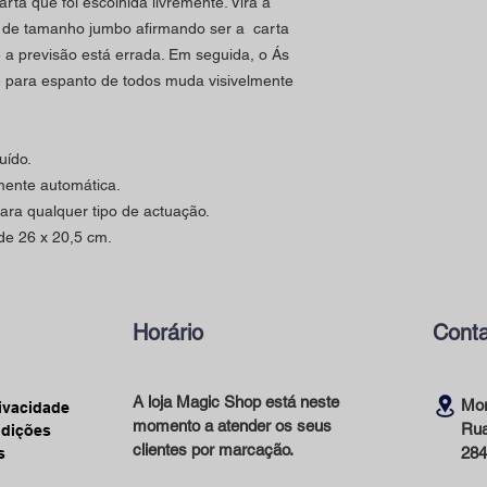
rta que foi escolhida livremente. Vira a
 de tamanho jumbo afirmando ser a carta
 a previsão está errada. Em seguida, o Ás
 para espanto de todos muda visivelmente
uído.
lmente automática.
para qualquer tipo de actuação.
de 26 x 20,5 cm.
Horário
Conta
A loja Magic Shop está neste
Mor
rivacidade
momento a atender os seus
Rua
ndições
clientes por marcação.
284
s