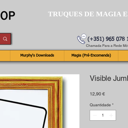
TRUQUES DE MAGIA E
(+351) 965 078 
Chamada Para a Rede Móv
Murphy's Downloads
Magia (Pré-Encomenda)
Visible Ju
Preço
12,90 €
Quantidade
*