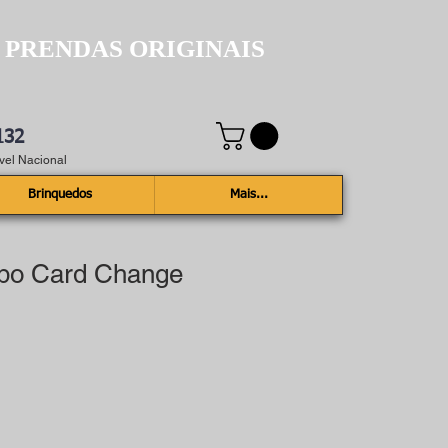
 PRENDAS ORIGINAIS
132
el Nacional
Brinquedos
Mais...
mbo Card Change